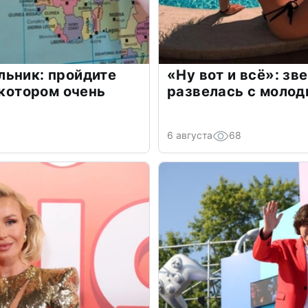
льник: пройдите
«Ну вот и всё»: з
 котором очень
развелась с моло
6 августа
68