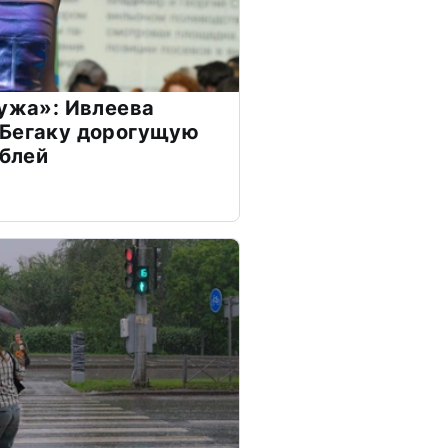
мужа»: Ивлеева
 Бегаку дорогущую
ублей