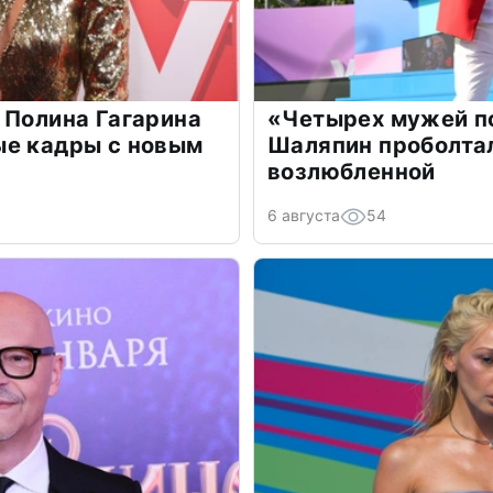
 Полина Гагарина
«Четырех мужей п
ые кадры с новым
Шаляпин проболтал
возлюбленной
6 августа
54