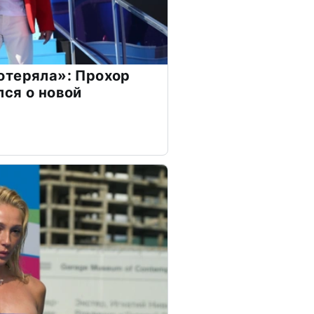
отеряла»: Прохор
ся о новой