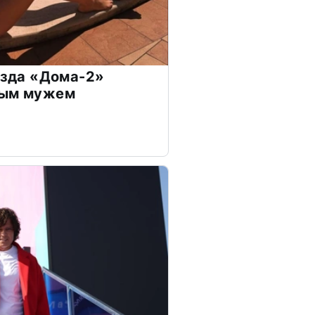
везда «Дома-2»
дым мужем