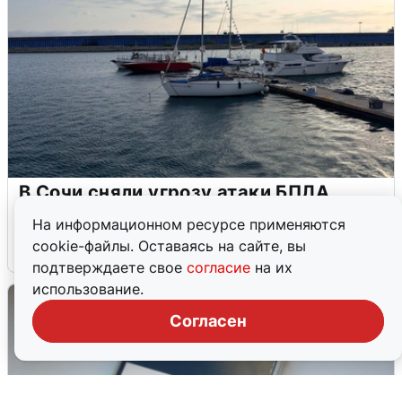
В Сочи сняли угрозу атаки БПЛА,
аэропорт закрыт
На информационном ресурсе применяются
cookie-файлы. Оставаясь на сайте, вы
6 августа
0
подтверждаете свое
согласие
на их
использование.
Согласен