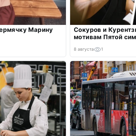
ермячку Марину
Сокуров и Курентз
мотивам Пятой си
8 августа
1