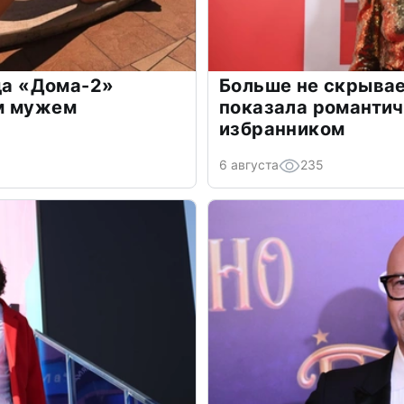
зда «Дома-2»
Больше не скрывае
м мужем
показала романти
избранником
6 августа
235