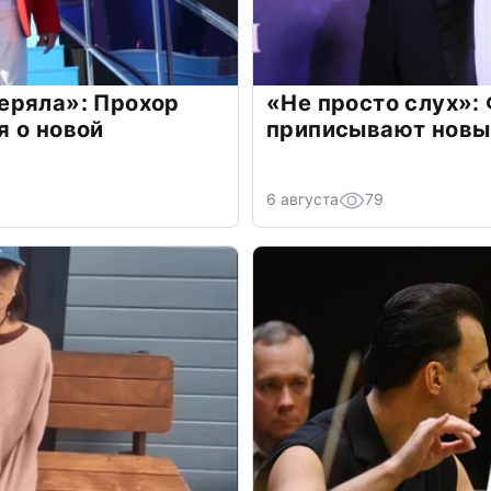
еряла»: Прохор
«Не просто слух»:
 о новой
приписывают новы
6 августа
79