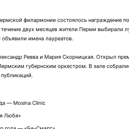
Пермской филармонии состоялось награждение по
 течение двух месяцев жители Перми выбирали л
 объявили имена лауреатов.
лександр Ревва и Мария Скорницкая. Открыл пре
Пермским губернским оркестром. В зале собралис
 публикаций.
а — Mosina Clinic
ля Любя»
р года — «Би-Смарт»