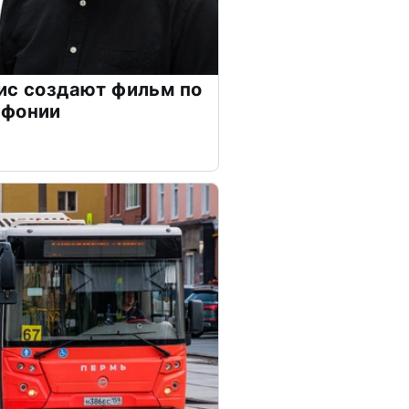
ис создают фильм по
мфонии