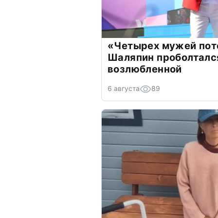
«Четырех мужей пот
Шаляпин проболтался
возлюбленной
6 августа
89