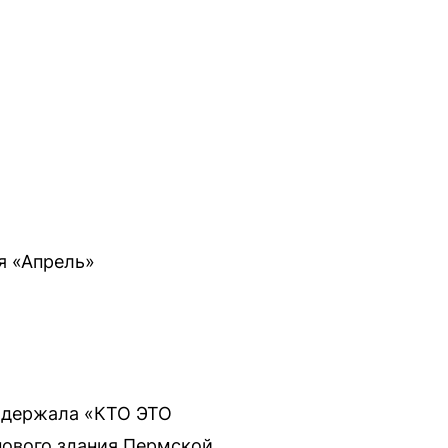
я «Апрель»
 одержала «КТО ЭТО
нового здания Пермской