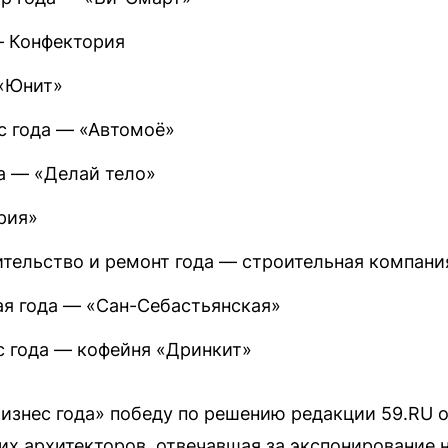
— Конфектория
 «Юнит»
с года — «Автомоё»
а — «Делай тело»
рия»
тельство и ремонт года — строительная компани
ая года — «Сан-Себастьянская»
 года — кофейня «Дринкит»
изнес года» победу по решению редакции 59.RU
их архитекторов, отвечавшая за экспонирование 