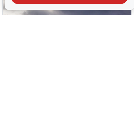
Над ХМАО впервые сбили
беспилотники
3 августа
0