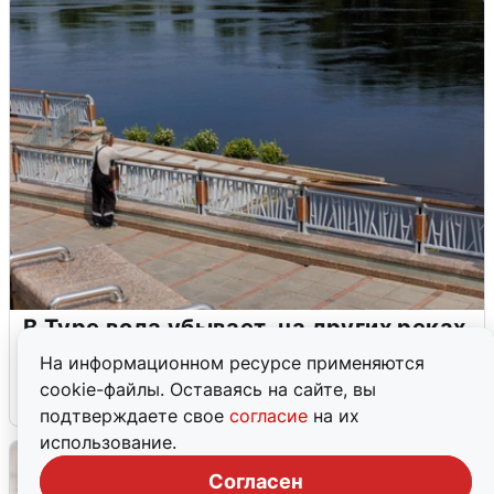
В Туре вода убывает, на других реках
области прибывает
На информационном ресурсе применяются
cookie-файлы. Оставаясь на сайте, вы
4 августа
0
подтверждаете свое
согласие
на их
использование.
Согласен