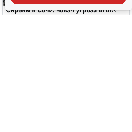
Сирены в Сочи: новая угроза БПЛА
6 августа
0
В Воронеже прогремели взрывы
после сигнала тревоги