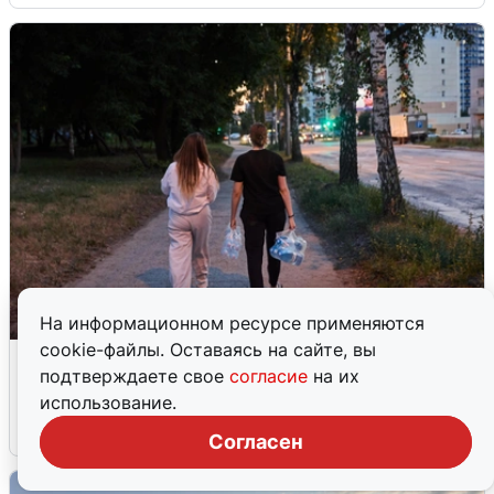
На информационном ресурсе применяются
cookie-файлы. Оставаясь на сайте, вы
Опубликована карта отключений
подтверждаете свое
согласие
на их
воды в Воронеже
использование.
6 августа
0
Согласен