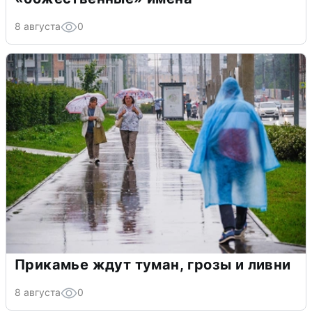
8 августа
0
Прикамье ждут туман, грозы и ливни
8 августа
0