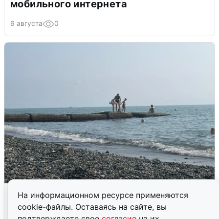
мобильного интернета
6 августа
0
Сирены в Сочи: новая угроза БПЛА
На информационном ресурсе применяются
cookie-файлы. Оставаясь на сайте, вы
6 августа
0
подтверждаете свое
согласие
на их