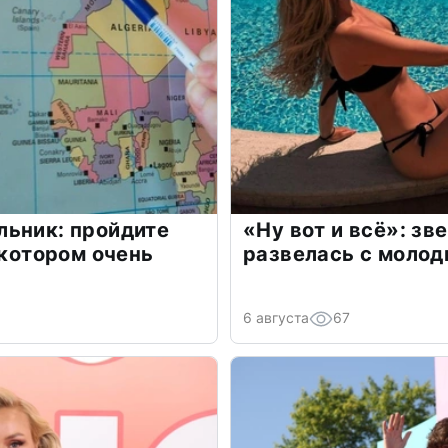
льник: пройдите
«Ну вот и всё»: з
 котором очень
развелась с моло
6 августа
67