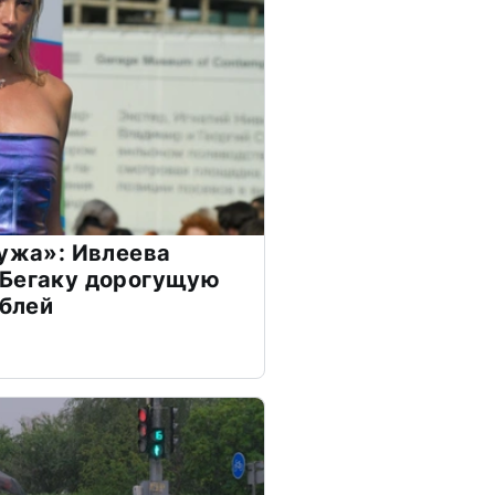
мужа»: Ивлеева
 Бегаку дорогущую
ублей