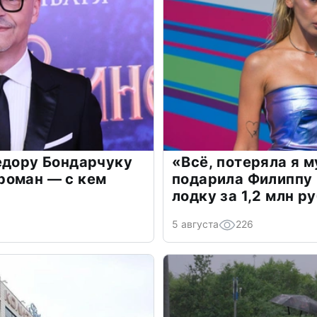
едору Бондарчуку
«Всё, потеряла я 
роман — с кем
подарила Филиппу
лодку за 1,2 млн р
5 августа
226