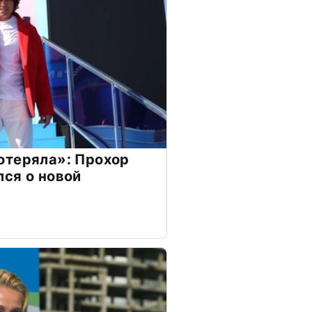
отеряла»: Прохор
ся о новой