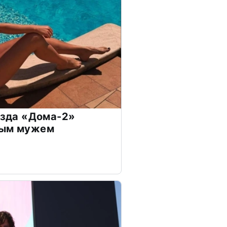
везда «Дома-2»
дым мужем