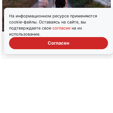
На информационном ресурсе применяются
cookie-файлы. Оставаясь на сайте, вы
подтверждаете свое
согласие
на их
использование.
Опубликована карта отключений
воды в Воронеже
Согласен
6 августа
0