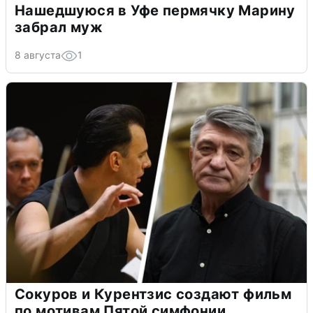
Нашедшуюся в Уфе пермячку Марину
забрал муж
8 августа
1
Сокуров и Курентзис создают фильм
по мотивам Пятой симфонии