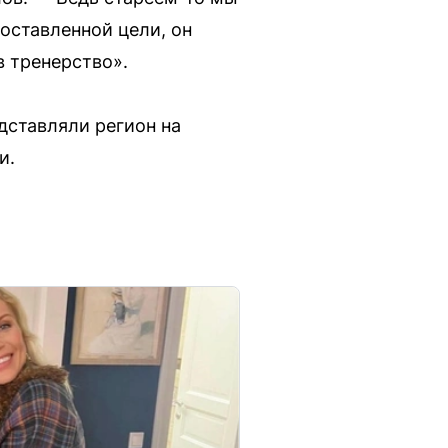
поставленной цели, он
в тренерство».
дставляли регион на
и.