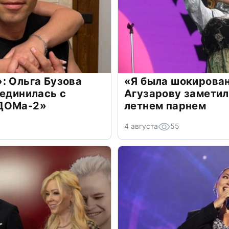
: Ольга Бузова
«Я была шокирова
оединилась с
Агузарову заметил
«ДОМа-2»
летнем парнем
4 августа
55