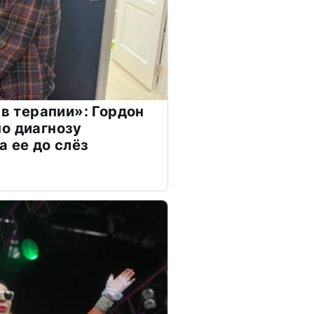
 в терапии»: Гордон
о диагнозу
а ее до слёз