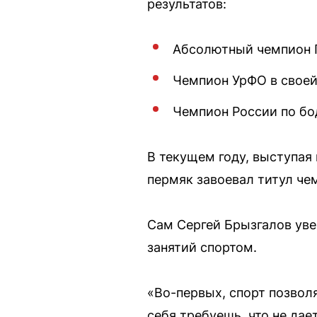
результатов:
Абсолютный чемпион П
Чемпион УрФО в своей
Чемпион России по бо
В текущем году, выступая
пермяк завоевал титул че
Сам Сергей Брызгалов уве
занятий спортом.
«Во-первых, спорт позволя
себя требуешь, что не да