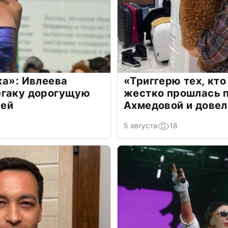
жа»: Ивлеева
«Триггерю тех, кто
егаку дорогущую
жестко прошлась п
лей
Ахмедовой и довел
5 августа
18