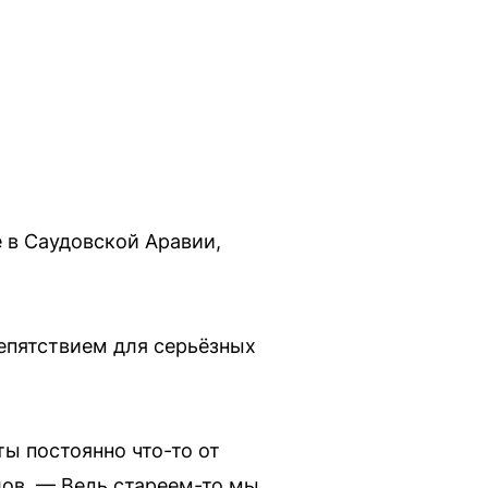
 в Саудовской Аравии,
репятствием для серьёзных
ты постоянно что-то от
лов. — Ведь стареем-то мы