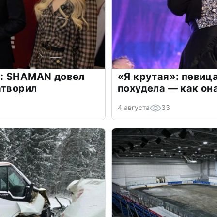
: SHAMAN довел
«Я крутая»: певиц
атворил
похудела — как он
4 августа
33