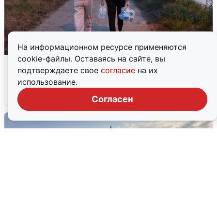
На информационном ресурсе применяются
cookie-файлы. Оставаясь на сайте, вы
Опубликована карта отключений
подтверждаете свое
согласие
на их
воды в Воронеже
использование.
6 августа
0
Согласен