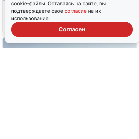
cookie-файлы. Оставаясь на сайте, вы
Волгоградцы остались без
подтверждаете свое
согласие
на их
мобильного интернета
использование.
6 августа
0
Согласен
Сирены в Сочи: новая угроза БПЛА