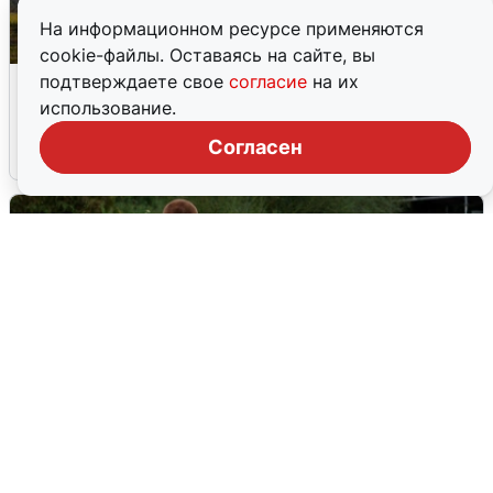
На информационном ресурсе применяются
cookie-файлы. Оставаясь на сайте, вы
Над ХМАО впервые сбили
подтверждаете свое
согласие
на их
беспилотники
использование.
Согласен
3 августа
0