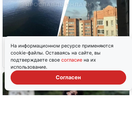
Ночная атака БПЛА на Ярославль:
На информационном ресурсе применяются
попадания и последствия
cookie-файлы. Оставаясь на сайте, вы
подтверждаете свое
согласие
на их
6 августа
0
использование.
Согласен