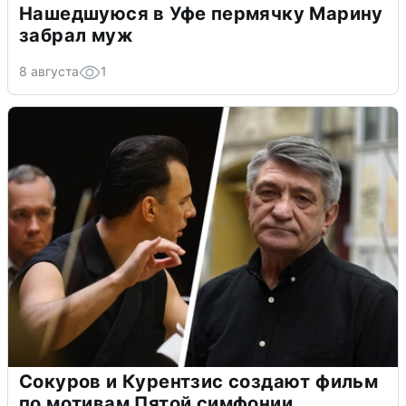
Нашедшуюся в Уфе пермячку Марину
забрал муж
8 августа
1
Сокуров и Курентзис создают фильм
по мотивам Пятой симфонии