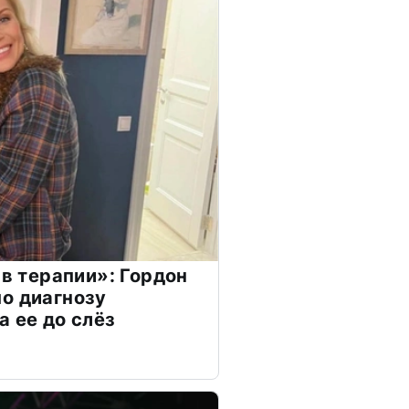
 в терапии»: Гордон
о диагнозу
а ее до слёз