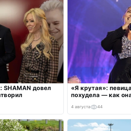
: SHAMAN довел
«Я крутая»: певиц
атворил
похудела — как он
4 августа
44