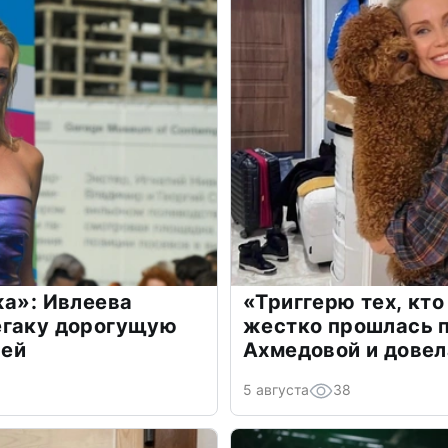
жа»: Ивлеева
«Триггерю тех, кто
егаку дорогущую
жестко прошлась п
лей
Ахмедовой и довел
5 августа
38