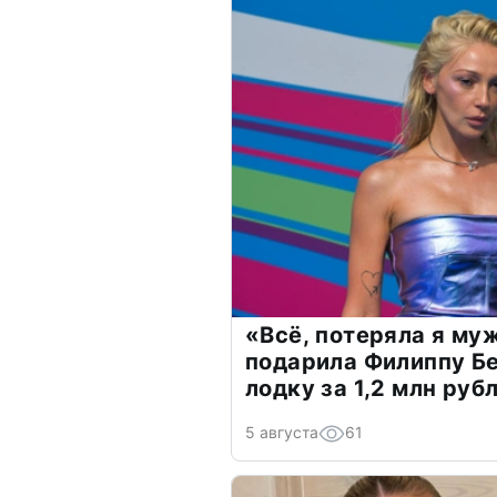
«Всё, потеряла я му
подарила Филиппу Б
лодку за 1,2 млн руб
5 августа
61