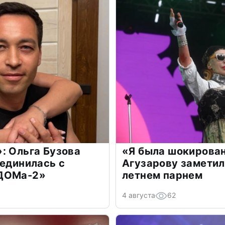
: Ольга Бузова
«Я была шокирова
оединилась с
Агузарову заметил
«ДОМа-2»
летнем парнем
4 августа
62