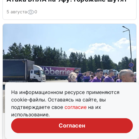
5 августа
0
На информационном ресурсе применяются
cookie-файлы. Оставаясь на сайте, вы
подтверждаете свое
согласие
на их
использование.
Склад Wildberries в Екатеринбурге
эвакуировали из-за БПЛА
Согласен
5 августа
0