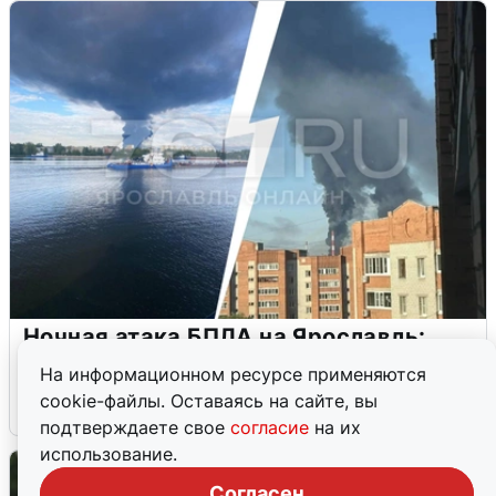
Ночная атака БПЛА на Ярославль:
попадания и последствия
На информационном ресурсе применяются
cookie-файлы. Оставаясь на сайте, вы
6 августа
0
подтверждаете свое
согласие
на их
использование.
Согласен