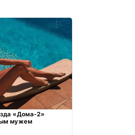
везда «Дома-2»
дым мужем