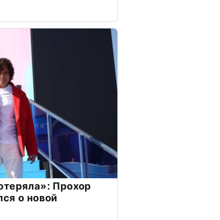
отеряла»: Прохор
ся о новой