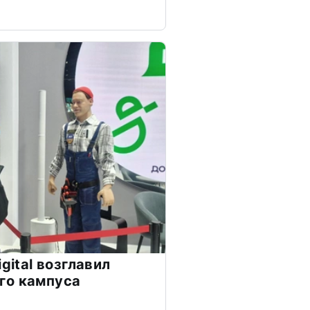
gital возглавил
го кампуса