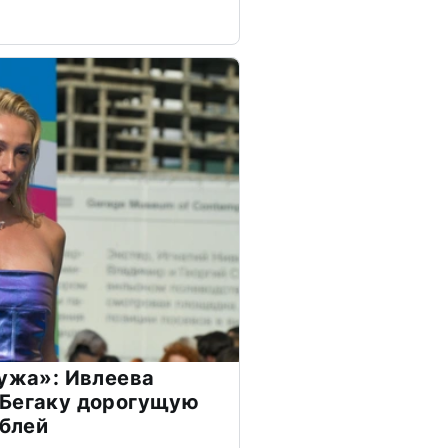
мужа»: Ивлеева
 Бегаку дорогущую
ублей