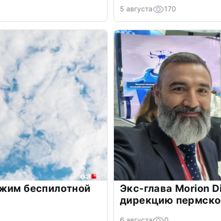
5 августа
170
ежим беспилотной
Экс-глава Morion Di
дирекцию пермско
6 августа
0