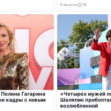
6 августа
18
 Полина Гагарина
«Четырех мужей п
ые кадры с новым
Шаляпин проболтал
возлюбленной