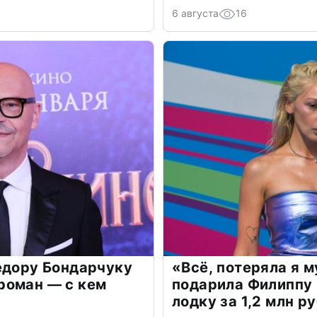
6 августа
16
едору Бондарчуку
«Всё, потеряла я 
роман — с кем
подарила Филиппу
лодку за 1,2 млн р