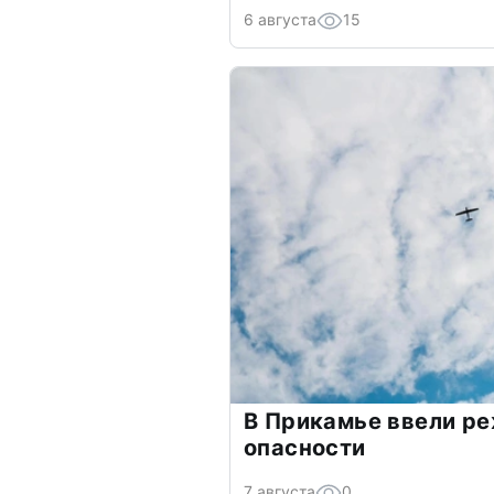
6 августа
15
В Прикамье ввели р
опасности
7 августа
0