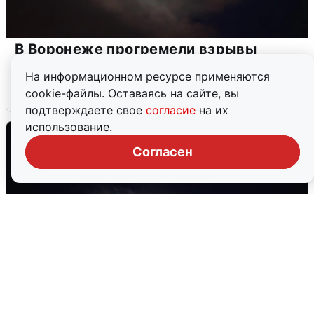
В Воронеже прогремели взрывы
после сигнала тревоги
На информационном ресурсе применяются
cookie-файлы. Оставаясь на сайте, вы
5 августа
0
подтверждаете свое
согласие
на их
использование.
Согласен