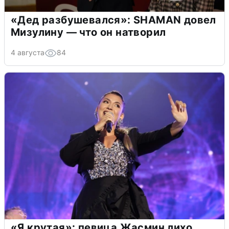
«Дед разбушевался»: SHAMAN довел
Мизулину — что он натворил
4 августа
84
«Я крутая»: певица Жасмин лихо