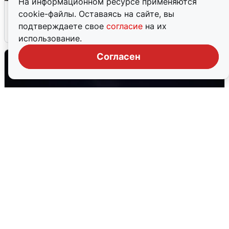
На информационном ресурсе применяются
Сирены в Сочи: новая угроза БПЛА
cookie-файлы. Оставаясь на сайте, вы
подтверждаете свое
согласие
на их
6 августа
0
использование.
Согласен
Взрывы в Воронеже после сигнала
тревоги