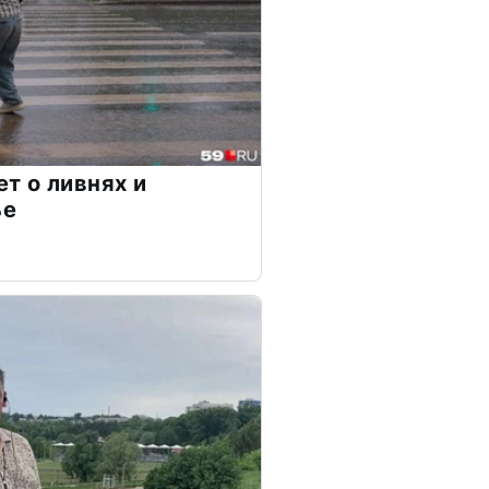
т о ливнях и
ье