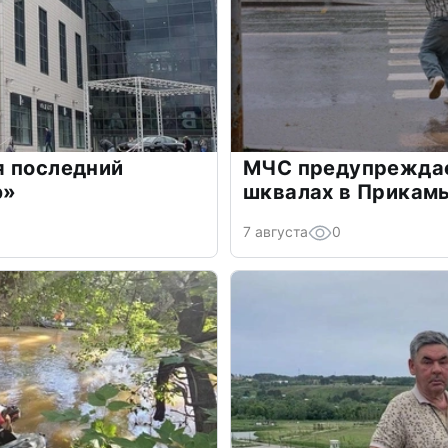
я последний
МЧС предупреждае
э»
шквалах в Прикам
7 августа
0