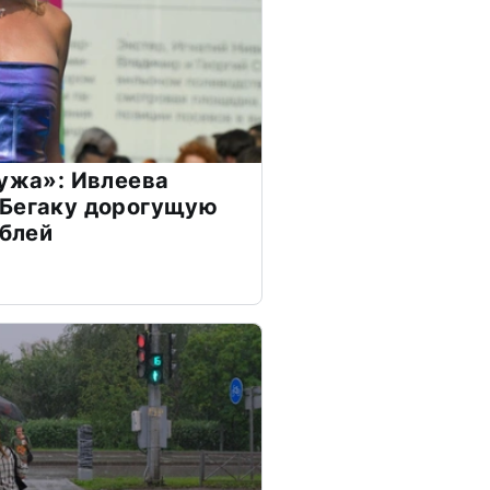
мужа»: Ивлеева
 Бегаку дорогущую
ублей