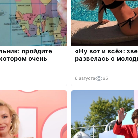
льник: пройдите
«Ну вот и всё»: з
 котором очень
развелась с моло
6 августа
65