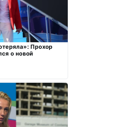
отеряла»: Прохор
ся о новой