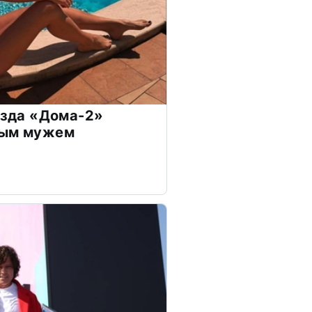
везда «Дома-2»
дым мужем