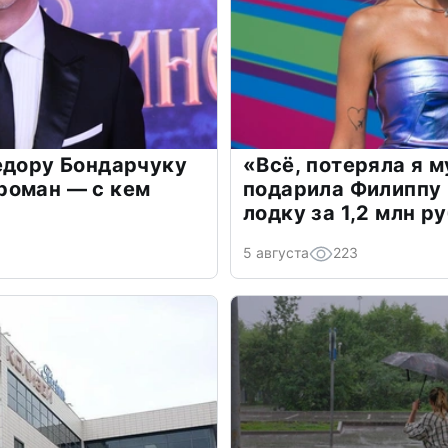
едору Бондарчуку
«Всё, потеряла я 
роман — с кем
подарила Филиппу
лодку за 1,2 млн р
5 августа
223