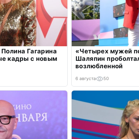
 Полина Гагарина
«Четырех мужей п
ые кадры с новым
Шаляпин проболтал
возлюбленной
6 августа
50