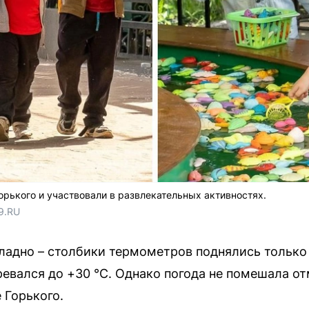
орького и участвовали в развлекательных активностях.
9.RU
ладно – столбики термометров поднялись только д
ревался до +30 °C. Однако погода не помешала 
 Горького.