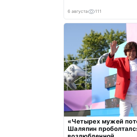
6 августа
111
«Четырех мужей пот
Шаляпин проболтался
возлюбленной