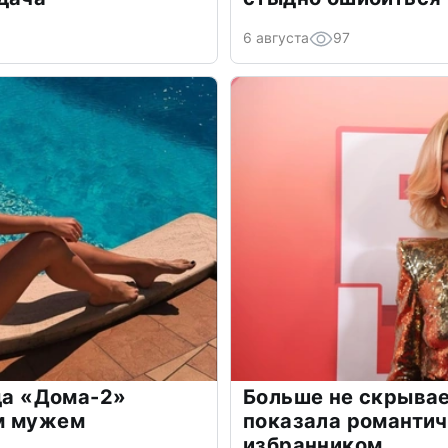
6 августа
97
зда «Дома-2»
Больше не скрывае
м мужем
показала романти
избранником