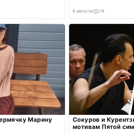
6 августа
74
ермячку Марину
Сокуров и Курентз
мотивам Пятой си