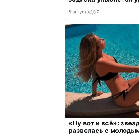
8 августа
7
«Ну вот и всё»: зве
развелась с молоды