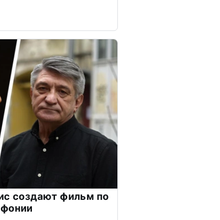
ис создают фильм по
мфонии