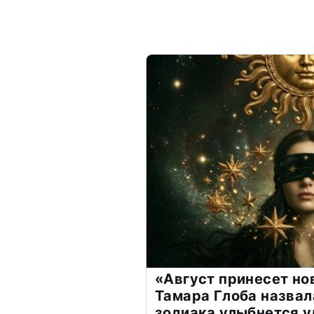
«Август принесет н
Тамара Глоба назвал
зодиака улыбнется у