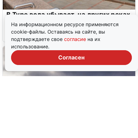
В Туре вода убывает, на других реках
области прибывает
На информационном ресурсе применяются
cookie-файлы. Оставаясь на сайте, вы
4 августа
0
подтверждаете свое
согласие
на их
использование.
Согласен