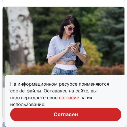
На информационном ресурсе применяются
cookie-файлы. Оставаясь на сайте, вы
Волгоградцы остались без
подтверждаете свое
согласие
на их
мобильного интернета
использование.
6 августа
0
Согласен