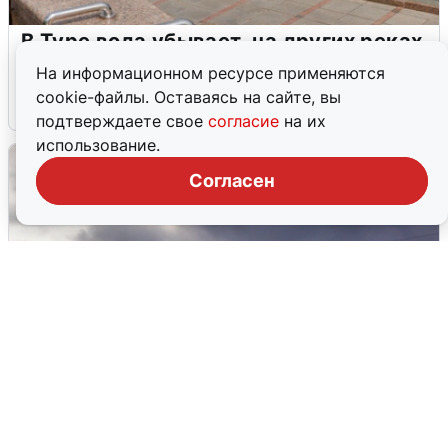
В Туре вода убывает, на других реках
области прибывает
На информационном ресурсе применяются
cookie-файлы. Оставаясь на сайте, вы
4 августа
0
подтверждаете свое
согласие
на их
использование.
Согласен
Над ХМАО впервые сбили