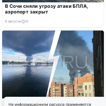
В Сочи сняли угрозу атаки БПЛА,
аэропорт закрыт
6 августа
0
Ночная атака БПЛА на Ярославль:
На информационном ресурсе применяются