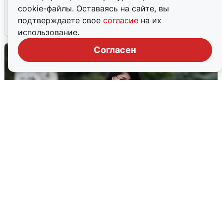
попадания и последствия
cookie-файлы. Оставаясь на сайте, вы
подтверждаете свое
согласие
на их
6 августа
0
использование.
Согласен
Волгоградцы остались без
мобильного интернета