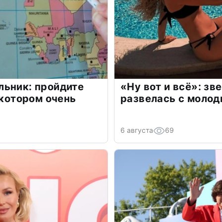
льник: пройдите
«Ну вот и всё»: з
 котором очень
развелась с моло
6 августа
69