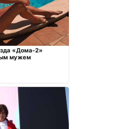
везда «Дома-2»
дым мужем