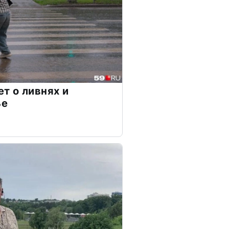
т о ливнях и
ье