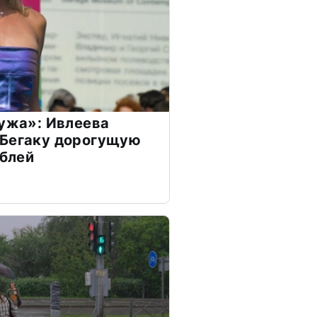
мужа»: Ивлеева
 Бегаку дорогущую
ублей