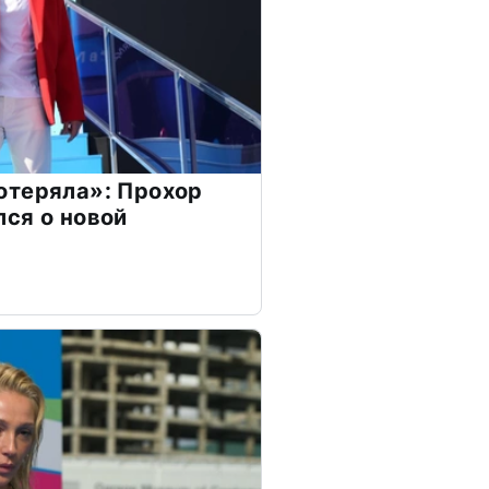
отеряла»: Прохор
ся о новой