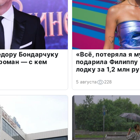
едору Бондарчуку
«Всё, потеряла я 
роман — с кем
подарила Филиппу
лодку за 1,2 млн р
5 августа
228