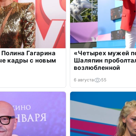
 Полина Гагарина
«Четырех мужей п
ые кадры с новым
Шаляпин проболтал
возлюбленной
6 августа
55