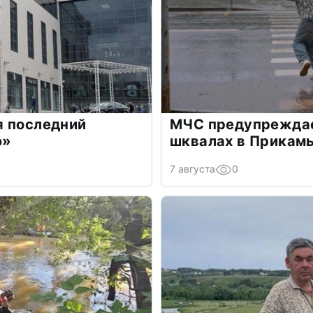
я последний
МЧС предупреждае
э»
шквалах в Прикам
7 августа
0