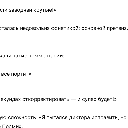
оли заводчан крутые!»
сталась недовольна фонетикой: основной претен
чали такие комментарии:
 все портит»
секундах откорректировать — и супер будет!»
ую сложность: «Я пытался диктора исправить, но
е Перми».