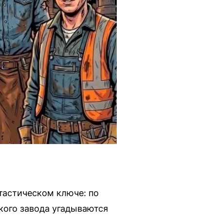
тастическом ключе: по
кого завода угадываются