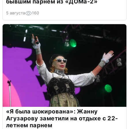
бывшим парнем из «ДОМа-2»
5 августа
160
«Я была шокирована»: Жанну
Агузарову заметили на отдыхе с 22-
летнем парнем