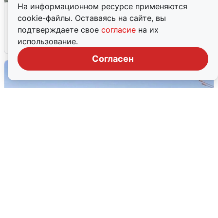
На информационном ресурсе применяются
Жители и туристы Сочи рассказали
cookie-файлы. Оставаясь на сайте, вы
об атаке БПЛА 5 августа
подтверждаете свое
согласие
на их
использование.
5 августа
0
Согласен
Пять машин столкнулись на