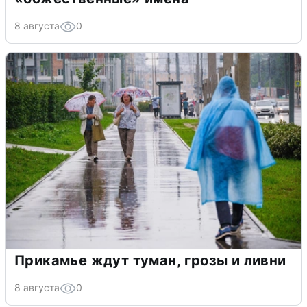
8 августа
0
Прикамье ждут туман, грозы и ливни
8 августа
0