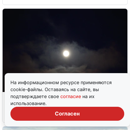
На информационном ресурсе применяются
cookie-файлы. Оставаясь на сайте, вы
Взрывы в Воронеже после сигнала
подтверждаете свое
согласие
на их
тревоги
использование.
Согласен
5 августа
0