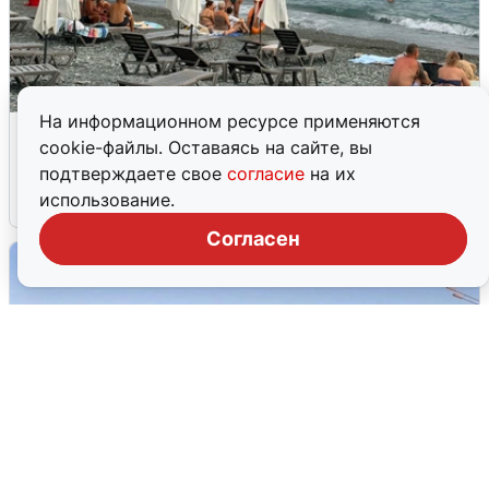
На информационном ресурсе применяются
Жители и туристы Сочи рассказали
cookie-файлы. Оставаясь на сайте, вы
об атаке БПЛА 5 августа
подтверждаете свое
согласие
на их
использование.
5 августа
0
Согласен