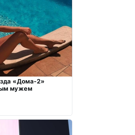
везда «Дома-2»
дым мужем