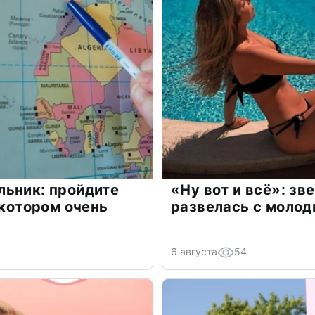
льник: пройдите
«Ну вот и всё»: з
 котором очень
развелась с моло
6 августа
54