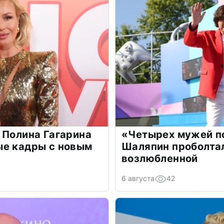
 Полина Гагарина
«Четырех мужей п
ые кадры с новым
Шаляпин проболтал
возлюбленной
6 августа
42