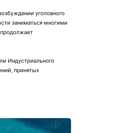
возбуждении уголовного
ости заниматься многими
 продолжает
ели Индустриального
ений, принятых