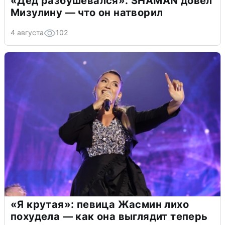
«Дед разбушевался»: SHAMAN довел
Мизулину — что он натворил
4 августа
102
«Я крутая»: певица Жасмин лихо
похудела — как она выглядит теперь