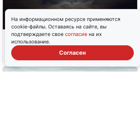
На информационном ресурсе применяются
cookie-файлы. Оставаясь на сайте, вы
Взрывы в Воронеже после сигнала
подтверждаете свое
согласие
на их
тревоги
использование.
Согласен
5 августа
0