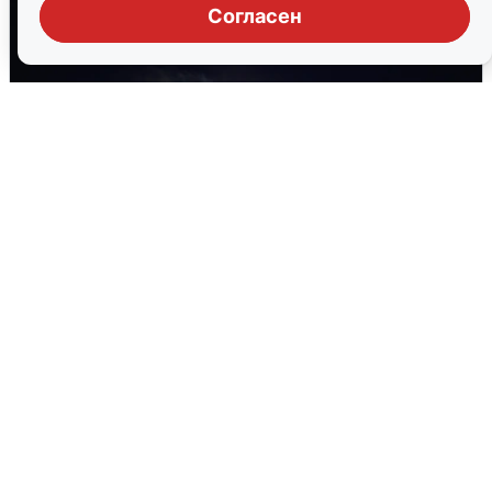
Согласен
Взрывы в Воронеже после сигнала
тревоги
5 августа
0