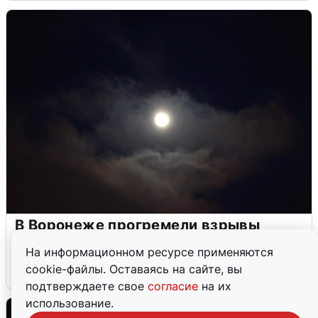
В Воронеже прогремели взрывы
после сигнала тревоги
На информационном ресурсе применяются
cookie-файлы. Оставаясь на сайте, вы
5 августа
0
подтверждаете свое
согласие
на их
использование.