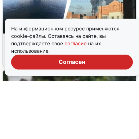
На информационном ресурсе применяются
cookie-файлы. Оставаясь на сайте, вы
Ночная атака БПЛА на Ярославль:
подтверждаете свое
согласие
на их
попадания и последствия
использование.
6 августа
0
Согласен