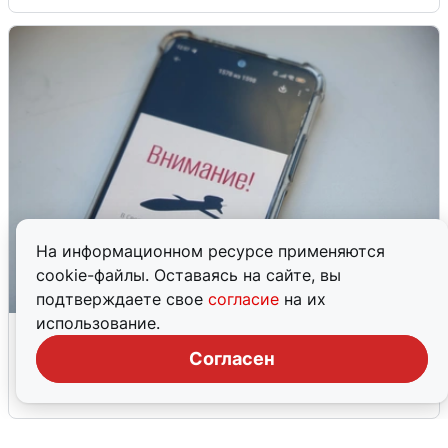
На информационном ресурсе применяются
cookie-файлы. Оставаясь на сайте, вы
подтверждаете свое
согласие
на их
использование.
Ракетная опасность в Свердловской
области: что известно
Согласен
6 августа
0