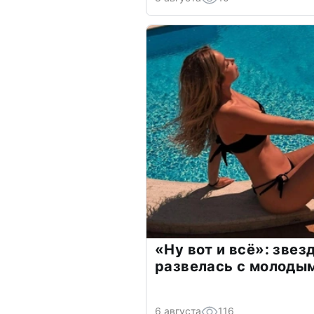
«Ну вот и всё»: зве
развелась с молоды
6 августа
116