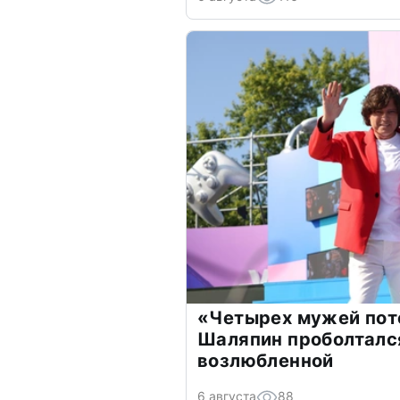
«Четырех мужей пот
Шаляпин проболтался
возлюбленной
6 августа
88