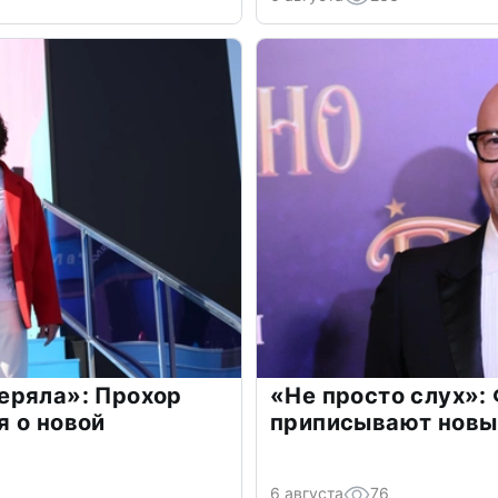
еряла»: Прохор
«Не просто слух»:
 о новой
приписывают новы
6 августа
76