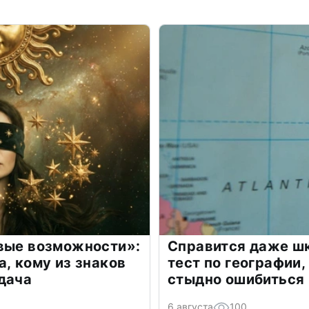
овые возможности»:
Справится даже шк
а, кому из знаков
тест по географии,
дача
стыдно ошибиться
6 августа
100