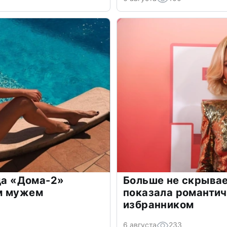
зда «Дома-2»
Больше не скрывае
м мужем
показала романти
избранником
6 августа
233