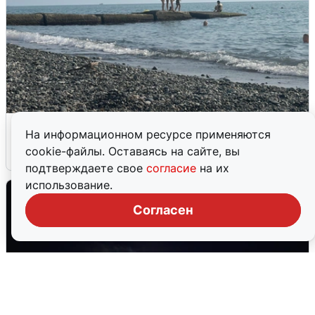
Сирены в Сочи: новая угроза БПЛА
На информационном ресурсе применяются
cookie-файлы. Оставаясь на сайте, вы
6 августа
0
подтверждаете свое
согласие
на их
использование.
Согласен