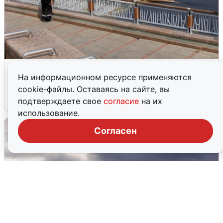
В Туре вода убывает, на других реках
На информационном ресурсе применяются
области прибывает
cookie-файлы. Оставаясь на сайте, вы
4 августа
0
подтверждаете свое
согласие
на их
использование.
Согласен