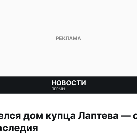
НОВОСТИ
ПЕРМИ
елся дом купца Лаптева — 
аследия