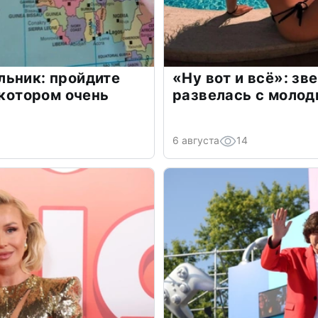
льник: пройдите
«Ну вот и всё»: з
 котором очень
развелась с моло
6 августа
14