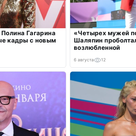
 Полина Гагарина
«Четырех мужей п
ые кадры с новым
Шаляпин проболтал
возлюбленной
6 августа
12