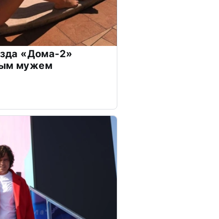
везда «Дома-2»
дым мужем