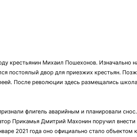
году крестьянин Михаил Пошехонов. Изначально на
лся постоялый двор для приезжих крестьян. Поз
леей. После революции здесь размещались школа 
 признали флигель аварийным и планировали сно
атор Прикамья Дмитрий Махонин поручил внести 
нваре 2021 года оно официально стало объектом 