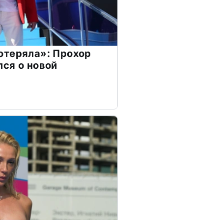
отеряла»: Прохор
ся о новой