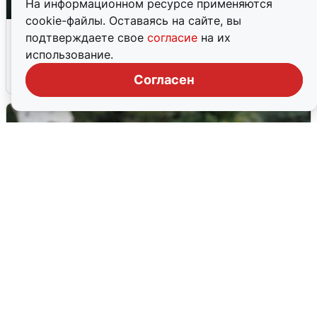
На информационном ресурсе применяются
cookie-файлы. Оставаясь на сайте, вы
Ночная атака БПЛА на Ярославль:
подтверждаете свое
согласие
на их
попадания и последствия
использование.
6 августа
0
Согласен