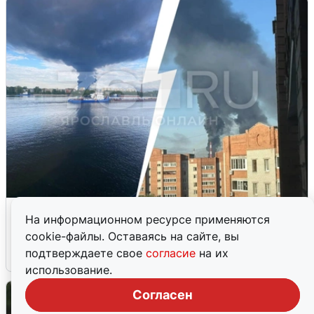
Ночная атака БПЛА на Ярославль:
На информационном ресурсе применяются
попадания и последствия
cookie-файлы. Оставаясь на сайте, вы
подтверждаете свое
согласие
на их
6 августа
0
использование.
Согласен