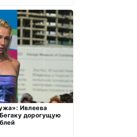
мужа»: Ивлеева
 Бегаку дорогущую
ублей