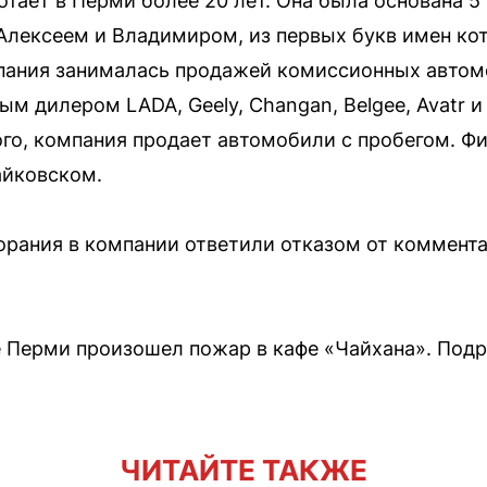
тает в Перми более 20 лет. Она была основана 5
Алексеем и Владимиром, из первых букв имен к
мпания занималась продажей комиссионных автом
ым дилером LADA, Geely, Changan, Belgee, Avatr 
ого, компания продает автомобили с пробегом. 
айковском.
горания в компании ответили отказом от коммент
ре Перми произошел пожар в кафе «Чайхана». Под
ЧИТАЙТЕ ТАКЖЕ