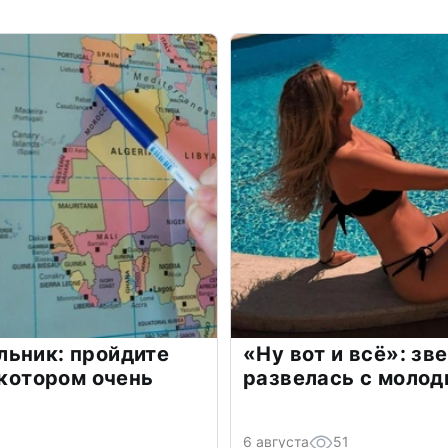
льник: пройдите
«Ну вот и всё»: з
 котором очень
развелась с моло
6 августа
51