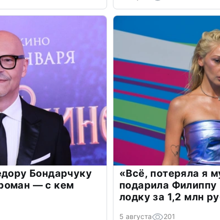
едору Бондарчуку
«Всё, потеряла я 
роман — с кем
подарила Филиппу
лодку за 1,2 млн р
5 августа
201