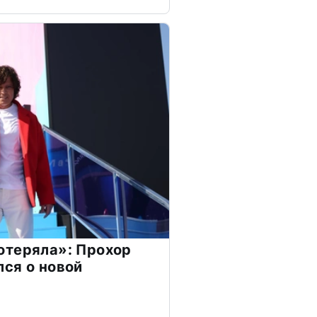
отеряла»: Прохор
ся о новой