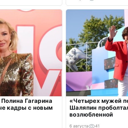
 Полина Гагарина
«Четырех мужей п
ые кадры с новым
Шаляпин проболтал
возлюбленной
6 августа
41