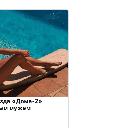
везда «Дома-2»
дым мужем