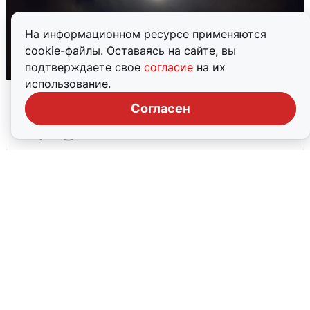
На информационном ресурсе применяются
cookie-файлы. Оставаясь на сайте, вы
подтверждаете свое
согласие
на их
использование.
Взрывы в Воронеже после сигнала
тревоги
Согласен
5 августа
0