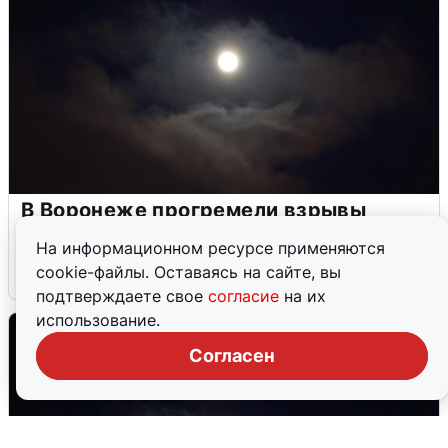
В Воронеже прогремели взрывы
после сигнала тревоги
На информационном ресурсе применяются
cookie-файлы. Оставаясь на сайте, вы
5 августа
0
подтверждаете свое
согласие
на их
использование.
Согласен