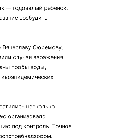
их — годовалый ребенок.
азание возбудить
 Вячеславу Сюремову,
вили случаи заражения
раны пробы воды,
отивоэпидемических
ратились несколько
раю организовало
цию под контроль. Точное
Роспотребнадзором.