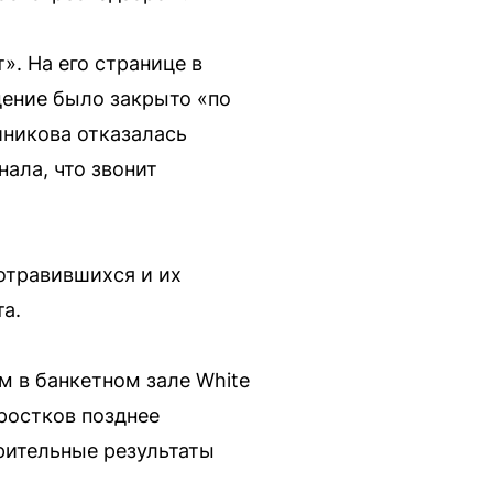
». На его странице в
дение было закрыто «по
никова отказалась
ала, что звонит
отравившихся и их
а.
м в банкетном зале White
дростков позднее
рительные результаты