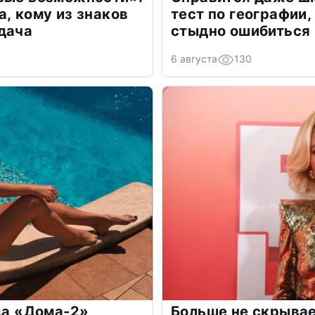
а, кому из знаков
тест по географии,
дача
стыдно ошибиться
6 августа
130
зда «Дома-2»
Больше не скрывае