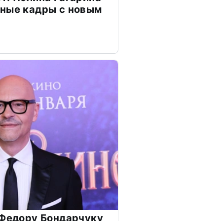
чные кадры с новым
 Федору Бондарчуку