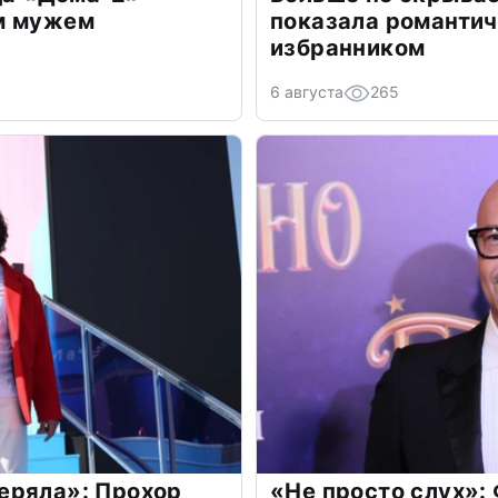
м мужем
показала романти
избранником
6 августа
265
еряла»: Прохор
«Не просто слух»: