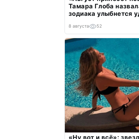
Тамара Глоба назвал
зодиака улыбнется у
8 августа
52
«Ну вот и всё»: зве