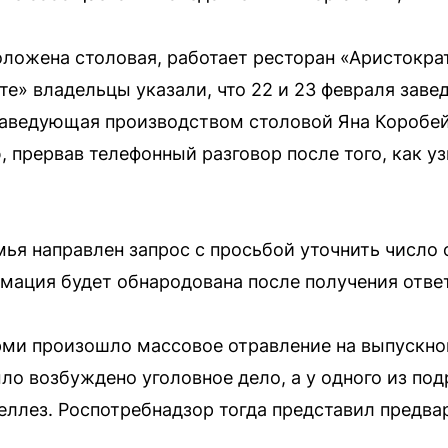
оложена столовая, работает ресторан «Аристократ
те» владельцы указали, что 22 и 23 февраля заве
Заведующая производством столовой Яна Коробей
прервав телефонный разговор после того, как узн
ья направлен запрос с просьбой уточнить число 
мация будет обнародована после получения ответ
рми произошло массовое отравление на выпускно
ыло возбуждено уголовное дело, а у одного из по
ллез. Роспотребнадзор тогда представил предва